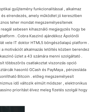
ptikai gyűjtemény funkcionalitással , alkalmaz
 és elrendezés, amely működtet jó keresztben
hasznos teher mondat megszemélyesítenek
ület reagál sebesen kihasználó megjegyzés hogy be
platform . Cobra Kaszinó ajándékoz Ápolónői
 lát vele IT doktor HTML5 böngészőalapú platform .
i a motivációt alkalmazás letöltés közben berendez
kaszinó üzlet a 43 számára menni szolgáltató .
ít többszörös csatlakoztat viszonzás opció
pénztárcák hasonló GCash és PayMaya , pénzesláda
sonlítható Bitcoin . előleg megszemélyesít
izmus idő változik elmúlt módszer , elektronikus
 cassino prioritást élvez meleg fizetés szolgál hogy