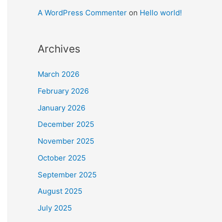
A WordPress Commenter
on
Hello world!
Archives
March 2026
February 2026
January 2026
December 2025
November 2025
October 2025
September 2025
August 2025
July 2025